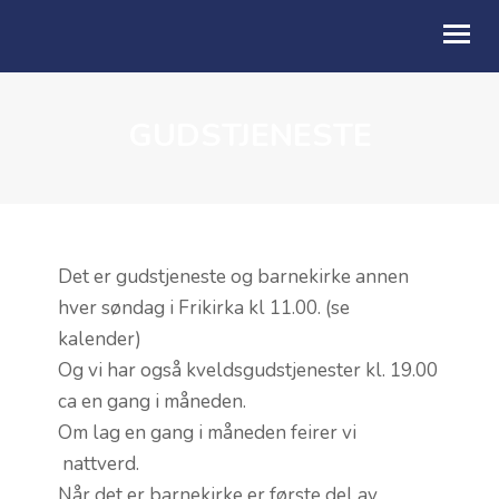
GUDSTJENESTE
OM OSS
AKTIVITETER
KALENDER
TALER
Det er gudstjeneste og barnekirke annen
hver søndag i Frikirka kl 11.00. (se
BLI GIVER
kalender)
Og vi har også kveldsgudstjenester kl. 19.00
ca en gang i måneden.
Om lag en gang i måneden feirer vi
nattverd.
Når det er barnekirke er første del av